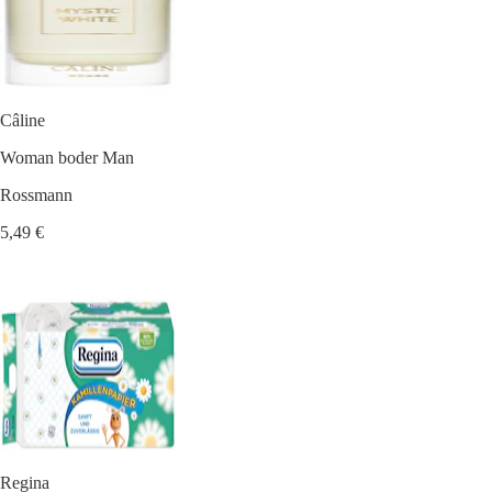
Câline
Woman boder Man
Rossmann
5,49 €
Regina