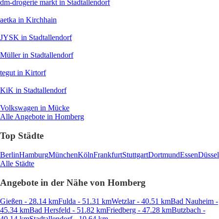
dm-drogerie markt
in Stadtallendorf
aetka
in Kirchhain
JYSK
in Stadtallendorf
Müller
in Stadtallendorf
tegut
in Kirtorf
KiK
in Stadtallendorf
Volkswagen
in Mücke
Alle Angebote in Homberg
Top Städte
Berlin
Hamburg
München
Köln
Frankfurt
Stuttgart
Dortmund
Essen
Düssel
Alle Städte
Angebote in der Nähe von Homberg
Gießen - 28.14 km
Fulda - 51.31 km
Wetzlar - 40.51 km
Bad Nauheim -
45.34 km
Bad Hersfeld - 51.82 km
Friedberg - 47.28 km
Butzbach -
40.14 km
Stadtallendorf - 10.64 km