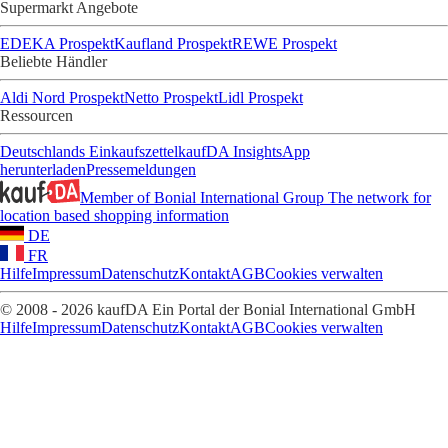
Supermarkt Angebote
EDEKA Prospekt
Kaufland Prospekt
REWE Prospekt
Beliebte Händler
Aldi Nord Prospekt
Netto Prospekt
Lidl Prospekt
Ressourcen
Deutschlands Einkaufszettel
kaufDA Insights
App
herunterladen
Pressemeldungen
Member of Bonial International Group
The network for
location based shopping information
DE
FR
Hilfe
Impressum
Datenschutz
Kontakt
AGB
Cookies verwalten
© 2008 - 2026 kaufDA Ein Portal der Bonial International GmbH
Hilfe
Impressum
Datenschutz
Kontakt
AGB
Cookies verwalten