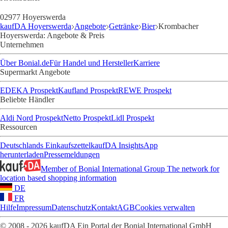
02977 Hoyerswerda
kaufDA Hoyerswerda
Angebote
Getränke
Bier
Krombacher
Hoyerswerda: Angebote & Preis
Unternehmen
Über Bonial.de
Für Handel und Hersteller
Karriere
Supermarkt Angebote
EDEKA Prospekt
Kaufland Prospekt
REWE Prospekt
Beliebte Händler
Aldi Nord Prospekt
Netto Prospekt
Lidl Prospekt
Ressourcen
Deutschlands Einkaufszettel
kaufDA Insights
App
herunterladen
Pressemeldungen
Member of Bonial International Group
The network for
location based shopping information
DE
FR
Hilfe
Impressum
Datenschutz
Kontakt
AGB
Cookies verwalten
© 2008 - 2026 kaufDA Ein Portal der Bonial International GmbH