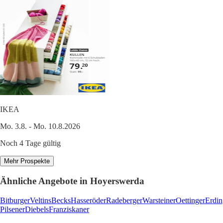
IKEA
Mo. 3.8. - Mo. 10.8.2026
Noch 4 Tage gültig
Mehr Prospekte
Ähnliche Angebote in Hoyerswerda
Bitburger
Veltins
Becks
Hasseröder
Radeberger
Warsteiner
Oettinger
Erdin
Pilsener
Diebels
Franziskaner