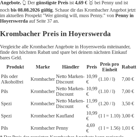
Angebote.
👆 Der
günstigste Preis
ist
4,69 €
🥇 bei Penny und ist
noch
bis 08.08.2026 gültig
. Schaue dir das Krombacher Angebot jetzt
im aktuellen Prospekt "Wer günstig will, muss Penny." von
Penny in
Hoyerswerda
auf Seite 37 an.
Krombacher Preis in Hoyerswerda
Vergleiche alle Krombacher Angebote in Hoyerswerda miteinander,
finde den höchsten Rabatt und spare bei deinem nächsten Einkauf
bares Geld.
Preis pro
Produkt
Marke
Händler
Preis
Rabatt
Einheit
Pils oder
Netto Marken-
10,99
Krombacher
(1.10 / l)
7,00 €
Alkoholfrei
Discount
€
Netto Marken-
10,99
Pils
Krombacher
(1.10 / l)
7,00 €
Discount
€
Netto Marken-
11,99
Spezi
Krombacher
(1.20 / l)
3,50 €
Discount
€
10,99
Spezi
Krombacher
Kaufland
(1 l = 1.10)
3,00 €
€
4,69
Pils
Krombacher
Penny
(1 l = 1.56)
1,01 €
€