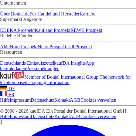
Unternehmen
Über Bonial.de
Für Handel und Hersteller
Karriere
Supermarkt Angebote
EDEKA Prospekt
Kaufland Prospekt
REWE Prospekt
Beliebte Händler
Aldi Nord Prospekt
Netto Prospekt
Lidl Prospekt
Ressourcen
Deutschlands Einkaufszettel
kaufDA Insights
App
herunterladen
Pressemeldungen
Member of Bonial International Group
The network for
location based shopping information
DE
FR
Hilfe
Impressum
Datenschutz
Kontakt
AGB
Cookies verwalten
© 2008 - 2026 kaufDA Ein Portal der Bonial International GmbH
Hilfe
Impressum
Datenschutz
Kontakt
AGB
Cookies verwalten
1