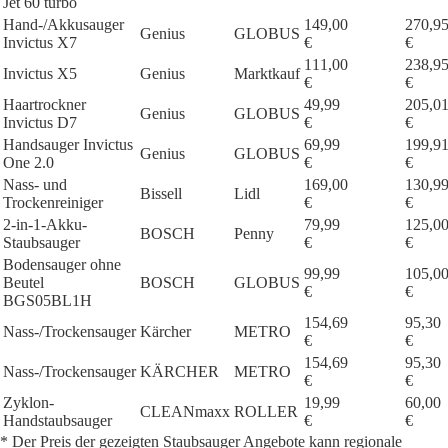
Jet 60 turbo
Hand-/Akkusauger
149,00
270,9
Genius
GLOBUS
Invictus X7
€
€
111,00
238,9
Invictus X5
Genius
Marktkauf
€
€
Haartrockner
49,99
205,0
Genius
GLOBUS
Invictus D7
€
€
Handsauger Invictus
69,99
199,9
Genius
GLOBUS
One 2.0
€
€
Nass- und
169,00
130,9
Bissell
Lidl
Trockenreiniger
€
€
2-in-1-Akku-
79,99
125,0
BOSCH
Penny
Staubsauger
€
€
Bodensauger ohne
99,99
105,0
Beutel
BOSCH
GLOBUS
€
€
BGS05BL1H
154,69
95,30
Nass-/Trockensauger
Kärcher
METRO
€
€
154,69
95,30
Nass-/Trockensauger
KÄRCHER
METRO
€
€
Zyklon-
19,99
60,00
CLEANmaxx
ROLLER
Handstaubsauger
€
€
* Der Preis der gezeigten Staubsauger Angebote kann regionale