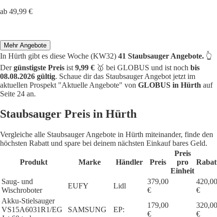
ab 49,99 €
Mehr Angebote
In Hürth gibt es diese Woche (KW32)
41 Staubsauger Angebote.
👆
Der
günstigste Preis
ist
9,99 €
🥇 bei GLOBUS und ist noch
bis
08.08.2026 gültig
. Schaue dir das Staubsauger Angebot jetzt im
aktuellen Prospekt "Aktuelle Angebote" von
GLOBUS in Hürth
auf
Seite 24 an.
Staubsauger Preis in Hürth
Vergleiche alle Staubsauger Angebote in Hürth miteinander, finde den
höchsten Rabatt und spare bei deinem nächsten Einkauf bares Geld.
Preis
Produkt
Marke
Händler
Preis
pro
Rabat
Einheit
Saug- und
379,00
420,0
EUFY
Lidl
Wischroboter
€
€
Akku-Stielsauger
179,00
320,0
VS15A6031R1/EG
SAMSUNG
EP:
€
€