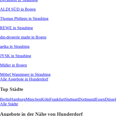
ALDI SÜD
in Bogen
Thomas Philipps
in Straubing
REWE
in Straubing
dm-drogerie markt
in Bogen
aetka
in Straubing
JYSK
in Straubing
Müller
in Bogen
Möbel Wanninger
in Straubing
Alle Angebote in Hunderdorf
Top Städte
Berlin
Hamburg
München
Köln
Frankfurt
Stuttgart
Dortmund
Essen
Düssel
Alle Städte
Angebote in der Nähe von Hunderdorf