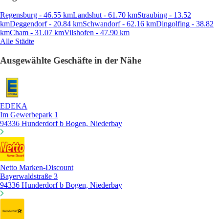
Regensburg - 46.55 km
Landshut - 61.70 km
Straubing - 13.52
km
Deggendorf - 20.84 km
Schwandorf - 62.16 km
Dingolfing - 38.82
km
Cham - 31.07 km
Vilshofen - 47.90 km
Alle Städte
Ausgewählte Geschäfte in der Nähe
EDEKA
Im Gewerbepark 1
94336 Hunderdorf b Bogen, Niederbay
Netto Marken-Discount
Bayerwaldstraße 3
94336 Hunderdorf b Bogen, Niederbay