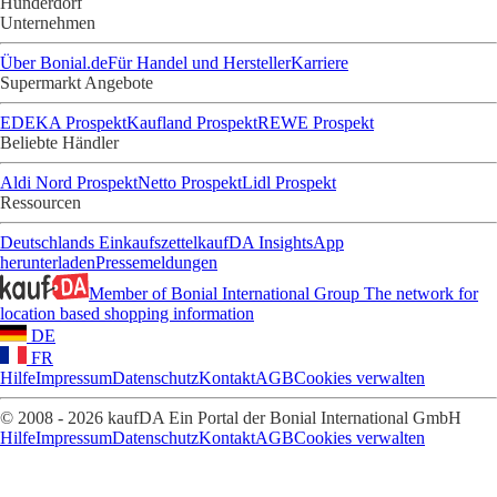
Hunderdorf
Unternehmen
Über Bonial.de
Für Handel und Hersteller
Karriere
Supermarkt Angebote
EDEKA Prospekt
Kaufland Prospekt
REWE Prospekt
Beliebte Händler
Aldi Nord Prospekt
Netto Prospekt
Lidl Prospekt
Ressourcen
Deutschlands Einkaufszettel
kaufDA Insights
App
herunterladen
Pressemeldungen
Member of Bonial International Group
The network for
location based shopping information
DE
FR
Hilfe
Impressum
Datenschutz
Kontakt
AGB
Cookies verwalten
© 2008 - 2026 kaufDA Ein Portal der Bonial International GmbH
Hilfe
Impressum
Datenschutz
Kontakt
AGB
Cookies verwalten