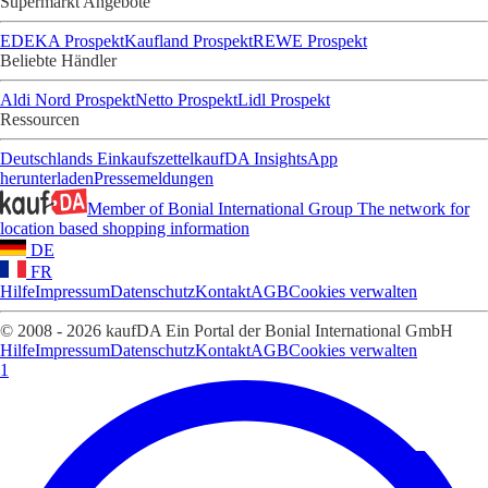
Supermarkt Angebote
EDEKA Prospekt
Kaufland Prospekt
REWE Prospekt
Beliebte Händler
Aldi Nord Prospekt
Netto Prospekt
Lidl Prospekt
Ressourcen
Deutschlands Einkaufszettel
kaufDA Insights
App
herunterladen
Pressemeldungen
Member of Bonial International Group
The network for
location based shopping information
DE
FR
Hilfe
Impressum
Datenschutz
Kontakt
AGB
Cookies verwalten
© 2008 - 2026 kaufDA Ein Portal der Bonial International GmbH
Hilfe
Impressum
Datenschutz
Kontakt
AGB
Cookies verwalten
1