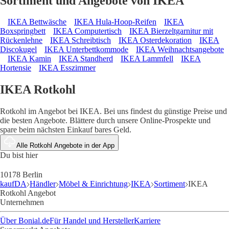
Sortiment und Angebote von IKEA
IKEA Bettwäsche
IKEA Hula-Hoop-Reifen
IKEA
Boxspringbett
IKEA Computertisch
IKEA Bierzeltgarnitur mit
Rückenlehne
IKEA Schreibtisch
IKEA Osterdekoration
IKEA
Discokugel
IKEA Unterbettkommode
IKEA Weihnachtsangebote
IKEA Kamin
IKEA Standherd
IKEA Lammfell
IKEA
Hortensie
IKEA Esszimmer
IKEA Rotkohl
Rotkohl im Angebot bei IKEA. Bei uns findest du günstige Preise und
die besten Angebote. Blättere durch unsere Online-Prospekte und
spare beim nächsten Einkauf bares Geld.
Alle Rotkohl Angebote in der App
Du bist hier
10178 Berlin
kaufDA
Händler
Möbel & Einrichtung
IKEA
Sortiment
IKEA
Rotkohl Angebot
Unternehmen
Über Bonial.de
Für Handel und Hersteller
Karriere