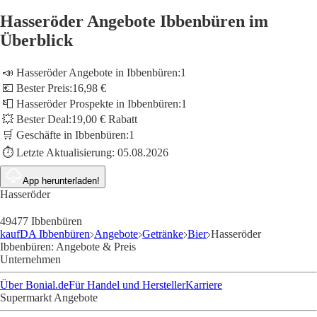
Hasseröder Angebote Ibbenbüren im
Überblick
📣 Hasseröder Angebote in Ibbenbüren:
1
💶 Bester Preis:
16,98 €
📮 Hasseröder Prospekte in Ibbenbüren:
1
💥 Bester Deal:
19,00 € Rabatt
🛒 Geschäfte in Ibbenbüren:
1
⏱️ Letzte Aktualisierung:
05.08.2026
App herunterladen!
Hasseröder
49477 Ibbenbüren
kaufDA Ibbenbüren
Angebote
Getränke
Bier
Hasseröder
Ibbenbüren: Angebote & Preis
Unternehmen
Über Bonial.de
Für Handel und Hersteller
Karriere
Supermarkt Angebote