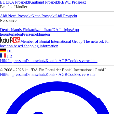
EDEKA Prospekt
Kaufland Prospekt
REWE Prospekt
Beliebte Händler
Aldi Nord Prospekt
Netto Prospekt
Lidl Prospekt
Ressourcen
Deutschlands Einkaufszettel
kaufDA Insights
App
herunterladen
Pressemeldungen
Member of Bonial International Group
The network for
location based shopping information
DE
FR
Hilfe
Impressum
Datenschutz
Kontakt
AGB
Cookies verwalten
© 2008 - 2026 kaufDA Ein Portal der Bonial International GmbH
Hilfe
Impressum
Datenschutz
Kontakt
AGB
Cookies verwalten
1