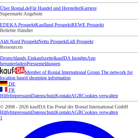
Über Bonial.de
Für Handel und Hersteller
Karriere
Supermarkt Angebote
EDEKA Prospekt
Kaufland Prospekt
REWE Prospekt
Beliebte Händler
Aldi Nord Prospekt
Netto Prospekt
Lidl Prospekt
Ressourcen
Deutschlands Einkaufszettel
kaufDA Insights
App
herunterladen
Pressemeldungen
Member of Bonial International Group
The network for
location based shopping information
DE
FR
Hilfe
Impressum
Datenschutz
Kontakt
AGB
Cookies verwalten
© 2008 - 2026 kaufDA Ein Portal der Bonial International GmbH
Hilfe
Impressum
Datenschutz
Kontakt
AGB
Cookies verwalten
1