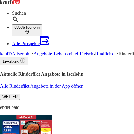
Suchen
58636 Iserlohn
Alle Prospekte
kaufDA Iserlohn
Angebote
Lebensmittel
Fleisch
Rindfleisch
Rinderfi
Anzeigen
Aktuelle Rinderfilet Angebote in Iserlohn
Alle Rinderfilet Angebote in der App öffnen
WEITER
endet bald