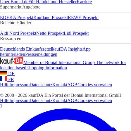
Über Bonial.de
Für Handel und Hersteller
Karriere
Supermarkt Angebote
EDEKA Prospekt
Kaufland Prospekt
REWE Prospekt
Beliebte Händler
Aldi Nord Prospekt
Netto Prospekt
Lidl Prospekt
Ressourcen
Deutschlands Einkaufszettel
kaufDA Insights
App
herunterladen
Pressemeldungen
Member of Bonial International Group
The network for
location based shopping information
DE
FR
Hilfe
Impressum
Datenschutz
Kontakt
AGB
Cookies verwalten
© 2008 - 2026 kaufDA Ein Portal der Bonial International GmbH
Hilfe
Impressum
Datenschutz
Kontakt
AGB
Cookies verwalten
1