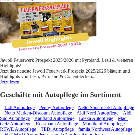
Jawoll Feuerwerk Prospekt 2025/2026 mit Pyroland, Lesli & weiteren
Highlights!
Jetzt das neueste Jawoll Feuerwerk Prospekt 2025/2026 blättern und
Highlights von Lesli, Pyroland & Co. entdecken.
...
Jetzt lesen
Geschäfte mit Autopflege im Sortiment
Lidl Autopflege
Penny Autopflege
Netto Supermarkt Autopflege
Netto Marken-Discount Autopflege
Aldi Nord Autopflege
Aldi
Süd Autopflege
Kaufland Autopflege
Edeka Autopflege
Mäc-
Geiz Autopflege
Rossmann Autopflege
Marktkauf Autopflege
REWE Autopflege
TEDi Autopflege
famila Nordwest Autopflege
HIT Markt Autopflege
famila Nordost Autopflege