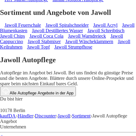
Sortiment und Angebote von Jawoll
Jawoll Feuerschale
Jawoll Spiralschneider
Jawoll Acryl
Jawoll
Blumenkasten
Jawoll Destilliertes Wasser
Jawoll Schreibtisch
Jawoll Chips
Jawoll Coca Cola
Jawoll Warndreieck
Jawoll
Cappuccino
Jawoll Stabmixer
Jawoll Wäscheklammern
Jawoll
Keilrahmen
Jawoll Topf
Jawoll Strumpfhose
Jawoll Autopflege
Autopflege im Angebot bei Jawoll. Bei uns findest du günstige Preise
und die besten Angebote. Blättere durch unsere Online-Prospekte und
spare beim nächsten Einkauf bares Geld.
Alle Autopflege Angebote in der App
Du bist hier
10178 Berlin
kaufDA
Händler
Discounter
Jawoll
Sortiment
Jawoll Autopflege
Angebot
Unternehmen