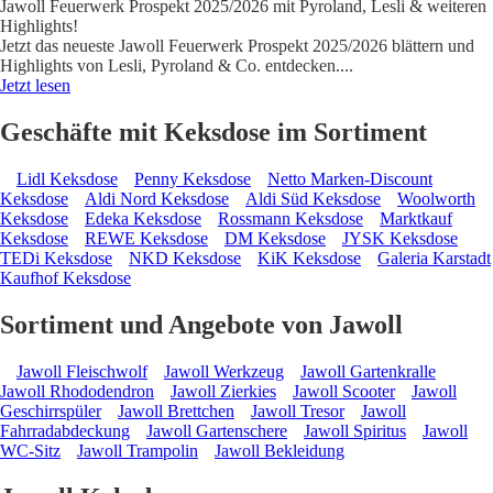
Jawoll Feuerwerk Prospekt 2025/2026 mit Pyroland, Lesli & weiteren
Highlights!
Jetzt das neueste Jawoll Feuerwerk Prospekt 2025/2026 blättern und
Highlights von Lesli, Pyroland & Co. entdecken.
...
Jetzt lesen
Geschäfte mit Keksdose im Sortiment
Lidl Keksdose
Penny Keksdose
Netto Marken-Discount
Keksdose
Aldi Nord Keksdose
Aldi Süd Keksdose
Woolworth
Keksdose
Edeka Keksdose
Rossmann Keksdose
Marktkauf
Keksdose
REWE Keksdose
DM Keksdose
JYSK Keksdose
TEDi Keksdose
NKD Keksdose
KiK Keksdose
Galeria Karstadt
Kaufhof Keksdose
Sortiment und Angebote von Jawoll
Jawoll Fleischwolf
Jawoll Werkzeug
Jawoll Gartenkralle
Jawoll Rhododendron
Jawoll Zierkies
Jawoll Scooter
Jawoll
Geschirrspüler
Jawoll Brettchen
Jawoll Tresor
Jawoll
Fahrradabdeckung
Jawoll Gartenschere
Jawoll Spiritus
Jawoll
WC-Sitz
Jawoll Trampolin
Jawoll Bekleidung