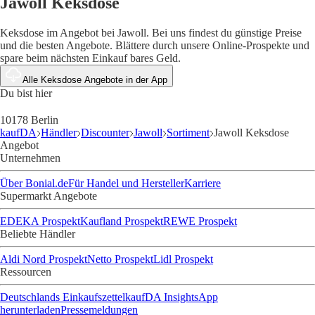
Jawoll Keksdose
Keksdose im Angebot bei Jawoll. Bei uns findest du günstige Preise
und die besten Angebote. Blättere durch unsere Online-Prospekte und
spare beim nächsten Einkauf bares Geld.
Alle Keksdose Angebote in der App
Du bist hier
10178 Berlin
kaufDA
Händler
Discounter
Jawoll
Sortiment
Jawoll Keksdose
Angebot
Unternehmen
Über Bonial.de
Für Handel und Hersteller
Karriere
Supermarkt Angebote
EDEKA Prospekt
Kaufland Prospekt
REWE Prospekt
Beliebte Händler
Aldi Nord Prospekt
Netto Prospekt
Lidl Prospekt
Ressourcen
Deutschlands Einkaufszettel
kaufDA Insights
App
herunterladen
Pressemeldungen