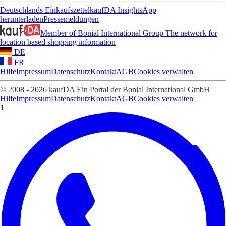
Deutschlands Einkaufszettel
kaufDA Insights
App
herunterladen
Pressemeldungen
Member of Bonial International Group
The network for
location based shopping information
DE
FR
Hilfe
Impressum
Datenschutz
Kontakt
AGB
Cookies verwalten
© 2008 - 2026 kaufDA Ein Portal der Bonial International GmbH
Hilfe
Impressum
Datenschutz
Kontakt
AGB
Cookies verwalten
1