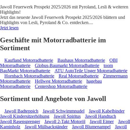
Jawoll Feuerwerk Prospekt 2025/2026 mit Pyroland, Lesli & weiteren
Highlights!
Jetzt das neueste Jawoll Feuerwerk Prospekt 2025/2026 blättern und
Highlights von Lesli, Pyroland & Co. entdecken.
...
Jetzt lesen
Geschäfte mit Motorradbatterie im
Sortiment
Kaufland Motorradbatterie
Bauhaus Motorradbatterie
OBI
Motorradbatterie
Globus-Baumarkt Motorradbatterie
toom
BauMarkt Motorradbatterie
ATU AutoTeile Unger Motorradbatterie
Hornbach Motorradbatterie
Real Motorradbatterie
Zimmermann
Motorradbatterie
Hellweg Motorradbatterie
hagebau
Motorradbatterie
Centershop Motorradbatterie
Sortiment und Angebote von Jawoll
Jawoll Badteppich
Jawoll Schwimmnudel
Jawoll Kabelbinder
Jawoll Kindersitzerhöhung
Jawoll Spiritus
Jawoll Handtuch
Jawoll Rasensprenger
Jawoll 2-Takt Motoröl
Jawoll Eimer
Jawoll
Kaminholz
Jawoll Müllsackständer
Jawoll Blumenampel
Jawoll