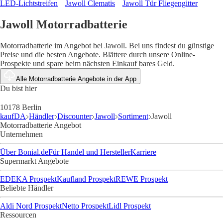
LED-Lichtstreifen
Jawoll Clematis
Jawoll Tür Fliegengitter
Jawoll Motorradbatterie
Motorradbatterie im Angebot bei Jawoll. Bei uns findest du günstige
Preise und die besten Angebote. Blättere durch unsere Online-
Prospekte und spare beim nächsten Einkauf bares Geld.
Alle Motorradbatterie Angebote in der App
Du bist hier
10178 Berlin
kaufDA
Händler
Discounter
Jawoll
Sortiment
Jawoll
Motorradbatterie Angebot
Unternehmen
Über Bonial.de
Für Handel und Hersteller
Karriere
Supermarkt Angebote
EDEKA Prospekt
Kaufland Prospekt
REWE Prospekt
Beliebte Händler
Aldi Nord Prospekt
Netto Prospekt
Lidl Prospekt
Ressourcen