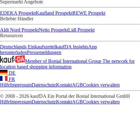
Supermarkt Angebote
EDEKA Prospekt
Kaufland Prospekt
REWE Prospekt
Beliebte Händler
Aldi Nord Prospekt
Netto Prospekt
Lidl Prospekt
Ressourcen
Deutschlands Einkaufszettel
kaufDA Insights
App
herunterladen
Pressemeldungen
Member of Bonial International Group
The network for
location based shopping information
DE
FR
Hilfe
Impressum
Datenschutz
Kontakt
AGB
Cookies verwalten
© 2008 - 2026 kaufDA Ein Portal der Bonial International GmbH
Hilfe
Impressum
Datenschutz
Kontakt
AGB
Cookies verwalten