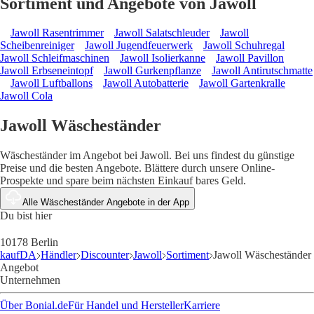
Sortiment und Angebote von Jawoll
Jawoll Rasentrimmer
Jawoll Salatschleuder
Jawoll
Scheibenreiniger
Jawoll Jugendfeuerwerk
Jawoll Schuhregal
Jawoll Schleifmaschinen
Jawoll Isolierkanne
Jawoll Pavillon
Jawoll Erbseneintopf
Jawoll Gurkenpflanze
Jawoll Antirutschmatte
Jawoll Luftballons
Jawoll Autobatterie
Jawoll Gartenkralle
Jawoll Cola
Jawoll Wäscheständer
Wäscheständer im Angebot bei Jawoll. Bei uns findest du günstige
Preise und die besten Angebote. Blättere durch unsere Online-
Prospekte und spare beim nächsten Einkauf bares Geld.
Alle Wäscheständer Angebote in der App
Du bist hier
10178 Berlin
kaufDA
Händler
Discounter
Jawoll
Sortiment
Jawoll Wäscheständer
Angebot
Unternehmen
Über Bonial.de
Für Handel und Hersteller
Karriere