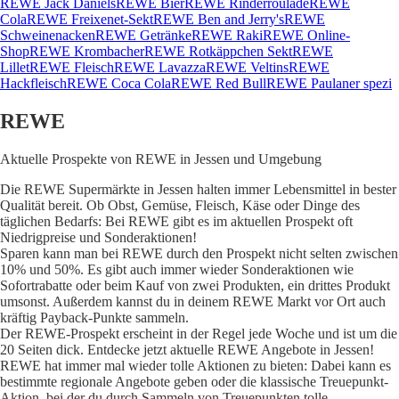
REWE Jack Daniels
REWE Bier
REWE Rinderroulade
REWE
Cola
REWE Freixenet-Sekt
REWE Ben and Jerry's
REWE
Schweinenacken
REWE Getränke
REWE Raki
REWE Online-
Shop
REWE Krombacher
REWE Rotkäppchen Sekt
REWE
Lillet
REWE Fleisch
REWE Lavazza
REWE Veltins
REWE
Hackfleisch
REWE Coca Cola
REWE Red Bull
REWE Paulaner spezi
REWE
Aktuelle Prospekte von REWE in Jessen und Umgebung
Die REWE Supermärkte in Jessen halten immer Lebensmittel in bester
Qualität bereit. Ob Obst, Gemüse, Fleisch, Käse oder Dinge des
täglichen Bedarfs: Bei REWE gibt es im aktuellen Prospekt oft
Niedrigpreise und Sonderaktionen!
Sparen kann man bei REWE durch den Prospekt nicht selten zwischen
10% und 50%. Es gibt auch immer wieder Sonderaktionen wie
Sofortrabatte oder beim Kauf von zwei Produkten, ein drittes Produkt
umsonst. Außerdem kannst du in deinem REWE Markt vor Ort auch
kräftig Payback-Punkte sammeln.
Der REWE-Prospekt erscheint in der Regel jede Woche und ist um die
20 Seiten dick. Entdecke jetzt aktuelle REWE Angebote in Jessen!
REWE hat immer mal wieder tolle Aktionen zu bieten: Dabei kann es
bestimmte regionale Angebote geben oder die klassische Treuepunkt-
Aktion, bei der du durch Sammeln von Treuepunkten tolle