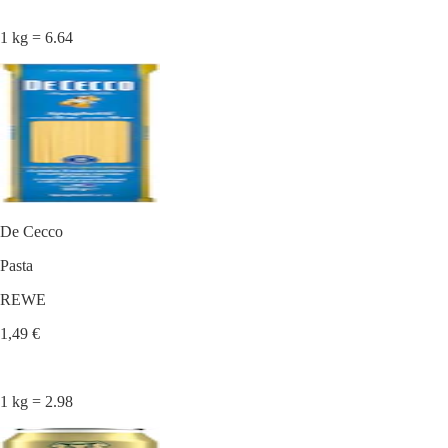
1 kg = 6.64
De Cecco
Pasta
REWE
1,49 €
1 kg = 2.98