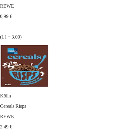
REWE
0,99 €
(1 l = 3.00)
Kölln
Cereals Risps
REWE
2,49 €