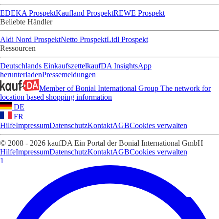
EDEKA Prospekt
Kaufland Prospekt
REWE Prospekt
Beliebte Händler
Aldi Nord Prospekt
Netto Prospekt
Lidl Prospekt
Ressourcen
Deutschlands Einkaufszettel
kaufDA Insights
App
herunterladen
Pressemeldungen
Member of Bonial International Group
The network for
location based shopping information
DE
FR
Hilfe
Impressum
Datenschutz
Kontakt
AGB
Cookies verwalten
© 2008 - 2026 kaufDA Ein Portal der Bonial International GmbH
Hilfe
Impressum
Datenschutz
Kontakt
AGB
Cookies verwalten
1