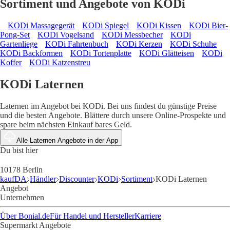
Sortiment und Angebote von KODi
KODi Massagegerät
KODi Spiegel
KODi Kissen
KODi Bier-
Pong-Set
KODi Vogelsand
KODi Messbecher
KODi
Gartenliege
KODi Fahrtenbuch
KODi Kerzen
KODi Schuhe
KODi Backformen
KODi Tortenplatte
KODi Glätteisen
KODi
Koffer
KODi Katzenstreu
KODi Laternen
Laternen im Angebot bei KODi. Bei uns findest du günstige Preise
und die besten Angebote. Blättere durch unsere Online-Prospekte und
spare beim nächsten Einkauf bares Geld.
Alle Laternen Angebote in der App
Du bist hier
10178 Berlin
kaufDA
Händler
Discounter
KODi
Sortiment
KODi Laternen
Angebot
Unternehmen
Über Bonial.de
Für Handel und Hersteller
Karriere
Supermarkt Angebote