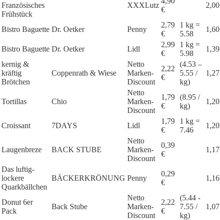
4,90
Französisches
XXXLutz
2,00
€
Frühstück
2,79
1 kg =
Bistro Baguette
Dr. Oetker
Penny
1,60
€
5.58
2,99
1 kg =
Bistro Baguette
Dr. Oetker
Lidl
1,39
€
5.98
kernig &
Netto
(4.53 –
2,22
kräftig
Coppenrath & Wiese
Marken-
5.55 /
1,27
€
Brötchen
Discount
kg)
Netto
1,79
(8.95 /
Tortillas
Chio
Marken-
1,20
€
kg)
Discount
1,79
1 kg =
Croissant
7DAYS
Lidl
1,20
€
7.46
Netto
0,39
Laugenbreze
BACK STUBE
Marken-
1,17
€
Discount
Das luftig-
0,29
lockere
BÄCKERKRÖNUNG
Penny
1,16
€
Quarkbällchen
Netto
(5.44 -
Donut 6er
2,22
Back Stube
Marken-
7.55 /
1,07
Pack
€
Discount
kg)