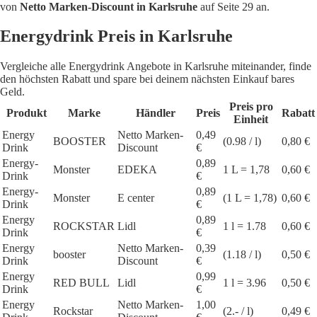
von
Netto Marken-Discount in Karlsruhe
auf Seite 29 an.
Energydrink Preis in Karlsruhe
Vergleiche alle Energydrink Angebote in Karlsruhe miteinander, finde
den höchsten Rabatt und spare bei deinem nächsten Einkauf bares
Geld.
Preis pro
Produkt
Marke
Händler
Preis
Rabatt
Einheit
Energy
Netto Marken-
0,49
BOOSTER
(0.98 / l)
0,80 €
Drink
Discount
€
Energy-
0,89
Monster
EDEKA
1 L = 1,78
0,60 €
Drink
€
Energy-
0,89
Monster
E center
(1 L = 1,78)
0,60 €
Drink
€
Energy
0,89
ROCKSTAR
Lidl
1 l = 1.78
0,60 €
Drink
€
Energy
Netto Marken-
0,39
booster
(1.18 / l)
0,50 €
Drink
Discount
€
Energy
0,99
RED BULL
Lidl
1 l = 3.96
0,50 €
Drink
€
Energy
Netto Marken-
1,00
Rockstar
(2.- / l)
0,49 €