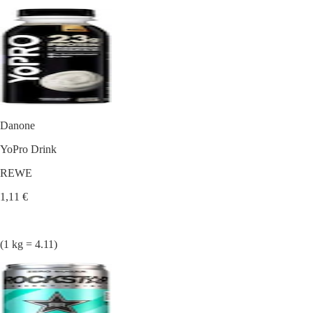
Danone
YoPro Drink
REWE
1,11 €
(1 kg = 4.11)