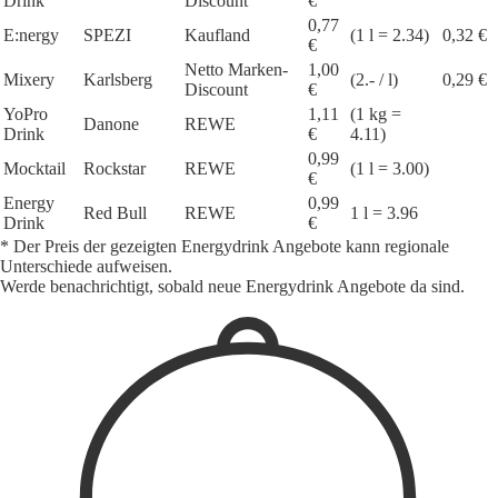
Drink
Discount
€
0,77
E:nergy
SPEZI
Kaufland
(1 l = 2.34)
0,32 €
€
Netto Marken-
1,00
Mixery
Karlsberg
(2.- / l)
0,29 €
Discount
€
YoPro
1,11
(1 kg =
Danone
REWE
Drink
€
4.11)
0,99
Mocktail
Rockstar
REWE
(1 l = 3.00)
€
Energy
0,99
Red Bull
REWE
1 l = 3.96
Drink
€
* Der Preis der gezeigten Energydrink Angebote kann regionale
Unterschiede aufweisen.
Werde benachrichtigt, sobald neue Energydrink Angebote da sind.
1