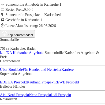
📣 Sonnenbrille Angebote in Karlsruhe:
1
💶 Bester Preis:
9,90 €
📮 Sonnenbrille Prospekte in Karlsruhe:
1
🛒 Geschäfte in Karlsruhe:
1
⏱️ Letzte Aktualisierung:
26.06.2026
App herunterladen!
Sonnenbrille
76133 Karlsruhe, Baden
kaufDA Karlsruhe
Angebote
Sonnenbrille Karlsruhe: Angebote &
Preis
Unternehmen
Über Bonial.de
Für Handel und Hersteller
Karriere
Supermarkt Angebote
EDEKA Prospekt
Kaufland Prospekt
REWE Prospekt
Beliebte Händler
Aldi Nord Prospekt
Netto Prospekt
Lidl Prospekt
Ressourcen