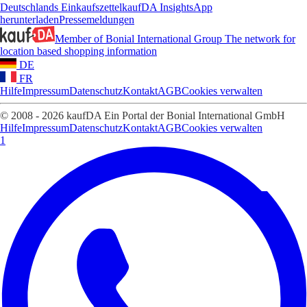
Deutschlands Einkaufszettel
kaufDA Insights
App
herunterladen
Pressemeldungen
Member of Bonial International Group
The network for
location based shopping information
DE
FR
Hilfe
Impressum
Datenschutz
Kontakt
AGB
Cookies verwalten
© 2008 - 2026 kaufDA Ein Portal der Bonial International GmbH
Hilfe
Impressum
Datenschutz
Kontakt
AGB
Cookies verwalten
1