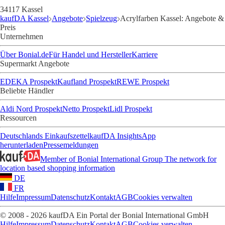
34117 Kassel
kaufDA Kassel
Angebote
Spielzeug
Acrylfarben Kassel: Angebote &
Preis
Unternehmen
Über Bonial.de
Für Handel und Hersteller
Karriere
Supermarkt Angebote
EDEKA Prospekt
Kaufland Prospekt
REWE Prospekt
Beliebte Händler
Aldi Nord Prospekt
Netto Prospekt
Lidl Prospekt
Ressourcen
Deutschlands Einkaufszettel
kaufDA Insights
App
herunterladen
Pressemeldungen
Member of Bonial International Group
The network for
location based shopping information
DE
FR
Hilfe
Impressum
Datenschutz
Kontakt
AGB
Cookies verwalten
© 2008 - 2026 kaufDA Ein Portal der Bonial International GmbH
Hilfe
Impressum
Datenschutz
Kontakt
AGB
Cookies verwalten