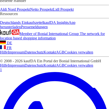
Beliebte Händler
Aldi Nord Prospekt
Netto Prospekt
Lidl Prospekt
Ressourcen
Deutschlands Einkaufszettel
kaufDA Insights
App
herunterladen
Pressemeldungen
Member of Bonial International Group
The network for
location based shopping information
DE
FR
Hilfe
Impressum
Datenschutz
Kontakt
AGB
Cookies verwalten
© 2008 - 2026 kaufDA Ein Portal der Bonial International GmbH
Hilfe
Impressum
Datenschutz
Kontakt
AGB
Cookies verwalten
1