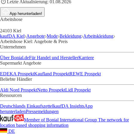
⏱️ Letzte Aktualisierung:
01.08.2026
App herunterladen!
Arbeitshose
24103 Kiel
kaufDA Kiel
Angebote
Mode
Bekleidung
Arbeitskleidung
Arbeitshose Kiel: Angebote & Preis
Unternehmen
Über Bonial.de
Für Handel und Hersteller
Karriere
Supermarkt Angebote
EDEKA Prospekt
Kaufland Prospekt
REWE Prospekt
Beliebte Händler
Aldi Nord Prospekt
Netto Prospekt
Lidl Prospekt
Ressourcen
Deutschlands Einkaufszettel
kaufDA Insights
App
herunterladen
Pressemeldungen
Member of Bonial International Group
The network for
location based shopping information
DE