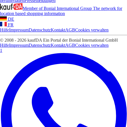
herunterladen
Pressemeldungen
Member of Bonial International Group
The network for
location based shopping information
DE
FR
Hilfe
Impressum
Datenschutz
Kontakt
AGB
Cookies verwalten
© 2008 - 2026 kaufDA Ein Portal der Bonial International GmbH
Hilfe
Impressum
Datenschutz
Kontakt
AGB
Cookies verwalten
1