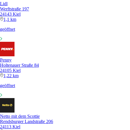
Lidl
Werftstraße 197
24143 Kiel
1,1 km
geöffnet
Penny
Holtenauer Straße 84
24105 Kiel
1,22 km
geöffnet
Netto mit dem Scottie
Rendsburger Landstraße 206
24113 Kiel