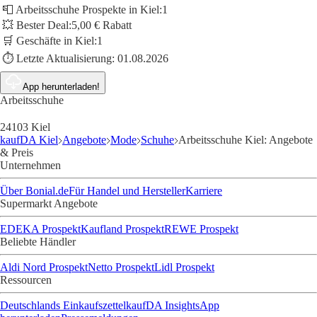
📮 Arbeitsschuhe Prospekte in Kiel:
1
💥 Bester Deal:
5,00 € Rabatt
🛒 Geschäfte in Kiel:
1
⏱️ Letzte Aktualisierung:
01.08.2026
App herunterladen!
Arbeitsschuhe
24103 Kiel
kaufDA Kiel
Angebote
Mode
Schuhe
Arbeitsschuhe Kiel: Angebote
& Preis
Unternehmen
Über Bonial.de
Für Handel und Hersteller
Karriere
Supermarkt Angebote
EDEKA Prospekt
Kaufland Prospekt
REWE Prospekt
Beliebte Händler
Aldi Nord Prospekt
Netto Prospekt
Lidl Prospekt
Ressourcen
Deutschlands Einkaufszettel
kaufDA Insights
App