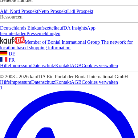
Beliebte Händler
Aldi Nord Prospekt
Netto Prospekt
Lidl Prospekt
Ressourcen
Deutschlands Einkaufszettel
kaufDA Insights
App
herunterladen
Pressemeldungen
Member of Bonial International Group
The network for
location based shopping information
DE
FR
Hilfe
Impressum
Datenschutz
Kontakt
AGB
Cookies verwalten
© 2008 - 2026 kaufDA Ein Portal der Bonial International GmbH
Hilfe
Impressum
Datenschutz
Kontakt
AGB
Cookies verwalten
1