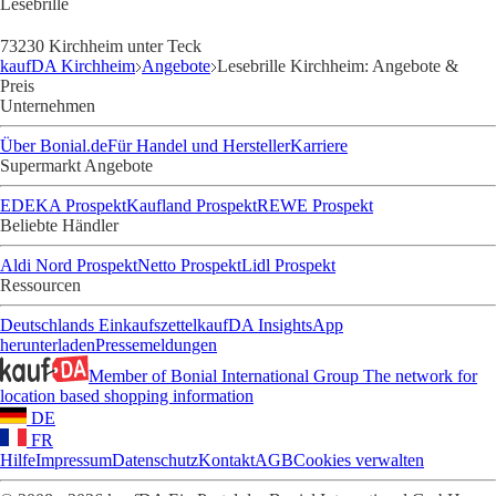
Lesebrille
73230 Kirchheim unter Teck
kaufDA Kirchheim
Angebote
Lesebrille Kirchheim: Angebote &
Preis
Unternehmen
Über Bonial.de
Für Handel und Hersteller
Karriere
Supermarkt Angebote
EDEKA Prospekt
Kaufland Prospekt
REWE Prospekt
Beliebte Händler
Aldi Nord Prospekt
Netto Prospekt
Lidl Prospekt
Ressourcen
Deutschlands Einkaufszettel
kaufDA Insights
App
herunterladen
Pressemeldungen
Member of Bonial International Group
The network for
location based shopping information
DE
FR
Hilfe
Impressum
Datenschutz
Kontakt
AGB
Cookies verwalten