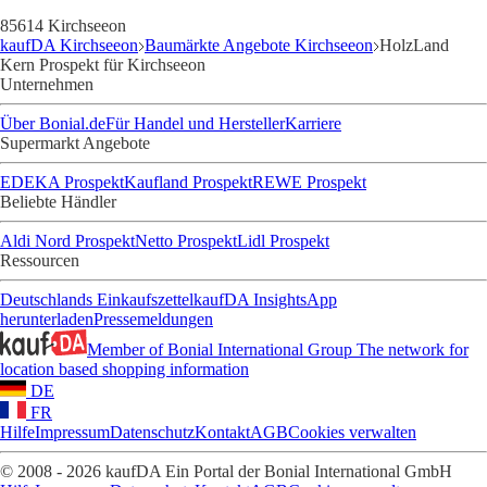
85614 Kirchseeon
kaufDA Kirchseeon
Baumärkte Angebote Kirchseeon
HolzLand
Kern Prospekt für Kirchseeon
Unternehmen
Über Bonial.de
Für Handel und Hersteller
Karriere
Supermarkt Angebote
EDEKA Prospekt
Kaufland Prospekt
REWE Prospekt
Beliebte Händler
Aldi Nord Prospekt
Netto Prospekt
Lidl Prospekt
Ressourcen
Deutschlands Einkaufszettel
kaufDA Insights
App
herunterladen
Pressemeldungen
Member of Bonial International Group
The network for
location based shopping information
DE
FR
Hilfe
Impressum
Datenschutz
Kontakt
AGB
Cookies verwalten
© 2008 - 2026 kaufDA Ein Portal der Bonial International GmbH