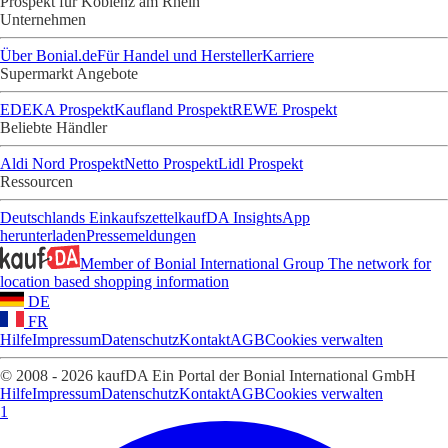
Prospekt für Koblenz am Rhein
Unternehmen
Über Bonial.de
Für Handel und Hersteller
Karriere
Supermarkt Angebote
EDEKA Prospekt
Kaufland Prospekt
REWE Prospekt
Beliebte Händler
Aldi Nord Prospekt
Netto Prospekt
Lidl Prospekt
Ressourcen
Deutschlands Einkaufszettel
kaufDA Insights
App
herunterladen
Pressemeldungen
Member of Bonial International Group
The network for
location based shopping information
DE
FR
Hilfe
Impressum
Datenschutz
Kontakt
AGB
Cookies verwalten
© 2008 - 2026 kaufDA Ein Portal der Bonial International GmbH
Hilfe
Impressum
Datenschutz
Kontakt
AGB
Cookies verwalten
1