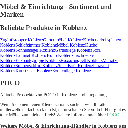
Möbel & Einrichtung - Sortiment und
Marken
Beliebte Produkte in Koblenz
Zugluftstopper Koblenz
Gartenmöbel Koblenz
Küchenarbeitsplatten
Koblenz
Schlafzimmer Koblenz
Möbel Koblenz
Küche
Koblenz
Sonnensegel Koblenz
Gartenliege Koblenz
Sofa
Koblenz
Laminat Koblenz
Rollo Koblenz
Tischdecke
Koblenz
Eckbankgruppe Koblenz
Boxspringbett Koblenz
Matratze
Koblenz
Sonnenschirm Koblenz
Schlafsofa Koblenz
Paravent
Koblenz
Kunstrasen Koblenz
Sonnenliege Koblenz
POCO
Aktuelle Prospekte von POCO in Koblenz und Umgebung
Wenn Sie einen neuen Kleiderschrank suchen, weil Ihr alter
mittlerweile einfach zu klein ist, dann schauen Sie vorbei! Hier gibt es
tolle Möbel zum kleinen Preis! Weitere Informationen über
POCO
Weitere Möbel & Einrichtung-Händler in Koblenz am