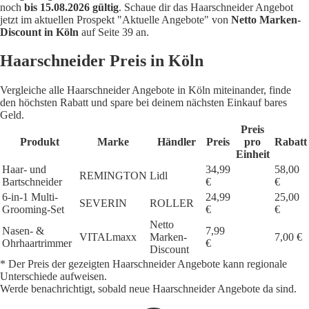
noch
bis 15.08.2026 gültig
. Schaue dir das Haarschneider Angebot
jetzt im aktuellen Prospekt "Aktuelle Angebote" von
Netto Marken-
Discount in Köln
auf Seite 39 an.
Haarschneider Preis in Köln
Vergleiche alle Haarschneider Angebote in Köln miteinander, finde
den höchsten Rabatt und spare bei deinem nächsten Einkauf bares
Geld.
Preis
Produkt
Marke
Händler
Preis
pro
Rabatt
Einheit
Haar- und
34,99
58,00
REMINGTON
Lidl
Bartschneider
€
€
6-in-1 Multi-
24,99
25,00
SEVERIN
ROLLER
Grooming-Set
€
€
Netto
Nasen- &
7,99
VITALmaxx
Marken-
7,00 €
Ohrhaartrimmer
€
Discount
* Der Preis der gezeigten Haarschneider Angebote kann regionale
Unterschiede aufweisen.
Werde benachrichtigt, sobald neue Haarschneider Angebote da sind.