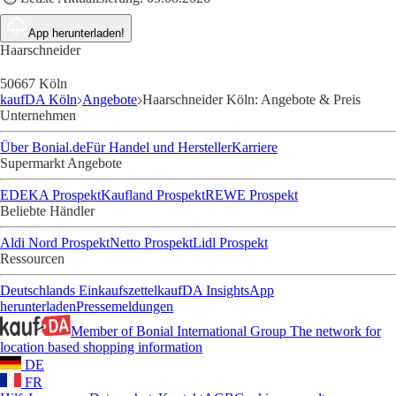
App herunterladen!
Haarschneider
50667 Köln
kaufDA Köln
Angebote
Haarschneider Köln: Angebote & Preis
Unternehmen
Über Bonial.de
Für Handel und Hersteller
Karriere
Supermarkt Angebote
EDEKA Prospekt
Kaufland Prospekt
REWE Prospekt
Beliebte Händler
Aldi Nord Prospekt
Netto Prospekt
Lidl Prospekt
Ressourcen
Deutschlands Einkaufszettel
kaufDA Insights
App
herunterladen
Pressemeldungen
Member of Bonial International Group
The network for
location based shopping information
DE
FR