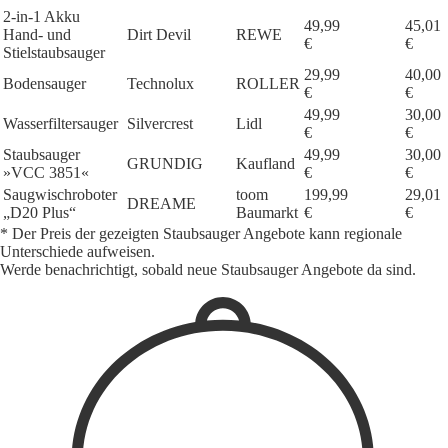
2-in-1 Akku
49,99
45,01
Hand- und
Dirt Devil
REWE
€
€
Stielstaubsauger
29,99
40,00
Bodensauger
Technolux
ROLLER
€
€
49,99
30,00
Wasserfiltersauger
Silvercrest
Lidl
€
€
Staubsauger
49,99
30,00
GRUNDIG
Kaufland
»VCC 3851«
€
€
Saugwischroboter
toom
199,99
29,01
DREAME
„D20 Plus“
Baumarkt
€
€
* Der Preis der gezeigten Staubsauger Angebote kann regionale
Unterschiede aufweisen.
Werde benachrichtigt, sobald neue Staubsauger Angebote da sind.
1