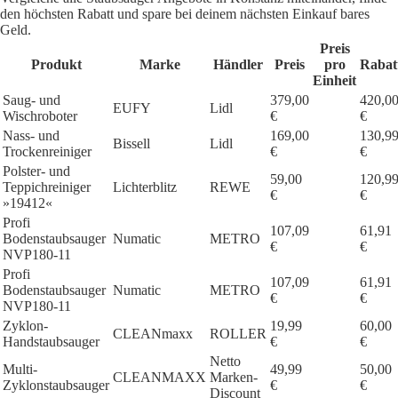
den höchsten Rabatt und spare bei deinem nächsten Einkauf bares
Geld.
Preis
Produkt
Marke
Händler
Preis
pro
Rabat
Einheit
Saug- und
379,00
420,0
EUFY
Lidl
Wischroboter
€
€
Nass- und
169,00
130,9
Bissell
Lidl
Trockenreiniger
€
€
Polster- und
59,00
120,9
Teppichreiniger
Lichterblitz
REWE
€
€
»19412«
Profi
107,09
61,91
Bodenstaubsauger
Numatic
METRO
€
€
NVP180-11
Profi
107,09
61,91
Bodenstaubsauger
Numatic
METRO
€
€
NVP180-11
Zyklon-
19,99
60,00
CLEANmaxx
ROLLER
Handstaubsauger
€
€
Netto
Multi-
49,99
50,00
CLEANMAXX
Marken-
Zyklonstaubsauger
€
€
Discount