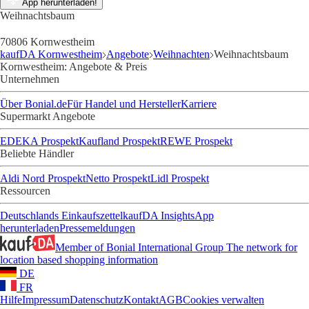
App herunterladen!
Weihnachtsbaum
70806 Kornwestheim
kaufDA Kornwestheim
Angebote
Weihnachten
Weihnachtsbaum
Kornwestheim: Angebote & Preis
Unternehmen
Über Bonial.de
Für Handel und Hersteller
Karriere
Supermarkt Angebote
EDEKA Prospekt
Kaufland Prospekt
REWE Prospekt
Beliebte Händler
Aldi Nord Prospekt
Netto Prospekt
Lidl Prospekt
Ressourcen
Deutschlands Einkaufszettel
kaufDA Insights
App
herunterladen
Pressemeldungen
Member of Bonial International Group
The network for
location based shopping information
DE
FR
Hilfe
Impressum
Datenschutz
Kontakt
AGB
Cookies verwalten