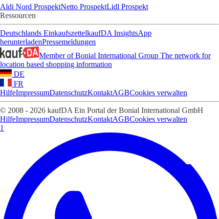
Aldi Nord Prospekt
Netto Prospekt
Lidl Prospekt
Ressourcen
Deutschlands Einkaufszettel
kaufDA Insights
App
herunterladen
Pressemeldungen
Member of Bonial International Group
The network for
location based shopping information
DE
FR
Hilfe
Impressum
Datenschutz
Kontakt
AGB
Cookies verwalten
© 2008 - 2026 kaufDA Ein Portal der Bonial International GmbH
Hilfe
Impressum
Datenschutz
Kontakt
AGB
Cookies verwalten
1