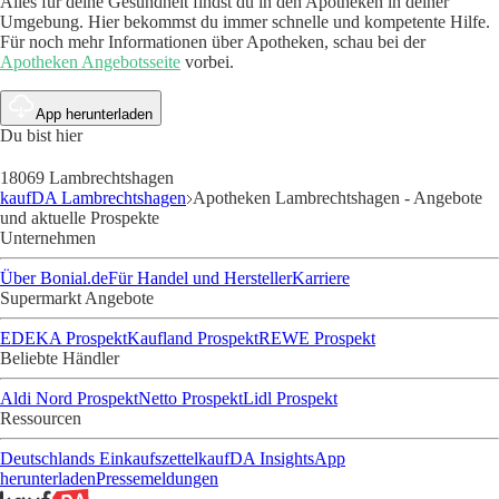
Alles für deine Gesundheit findst du in den Apotheken in deiner
Umgebung. Hier bekommst du immer schnelle und kompetente Hilfe.
Für noch mehr Informationen über Apotheken, schau bei der
Apotheken Angebotsseite
vorbei.
App herunterladen
Du bist hier
18069 Lambrechtshagen
kaufDA Lambrechtshagen
Apotheken Lambrechtshagen - Angebote
und aktuelle Prospekte
Unternehmen
Über Bonial.de
Für Handel und Hersteller
Karriere
Supermarkt Angebote
EDEKA Prospekt
Kaufland Prospekt
REWE Prospekt
Beliebte Händler
Aldi Nord Prospekt
Netto Prospekt
Lidl Prospekt
Ressourcen
Deutschlands Einkaufszettel
kaufDA Insights
App
herunterladen
Pressemeldungen