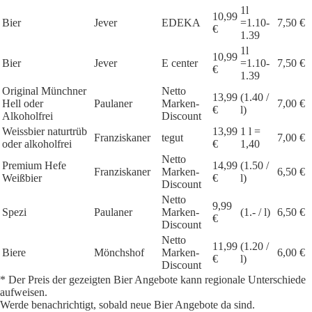
1l
10,99
Bier
Jever
EDEKA
=1.10-
7,50 €
€
1.39
1l
10,99
Bier
Jever
E center
=1.10-
7,50 €
€
1.39
Original Münchner
Netto
13,99
(1.40 /
Hell oder
Paulaner
Marken-
7,00 €
€
l)
Alkoholfrei
Discount
Weissbier naturtrüb
13,99
1 l =
Franziskaner
tegut
7,00 €
oder alkoholfrei
€
1,40
Netto
Premium Hefe
14,99
(1.50 /
Franziskaner
Marken-
6,50 €
Weißbier
€
l)
Discount
Netto
9,99
Spezi
Paulaner
Marken-
(1.- / l)
6,50 €
€
Discount
Netto
11,99
(1.20 /
Biere
Mönchshof
Marken-
6,00 €
€
l)
Discount
* Der Preis der gezeigten Bier Angebote kann regionale Unterschiede
aufweisen.
Werde benachrichtigt, sobald neue Bier Angebote da sind.