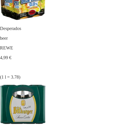
Desperados
beer
REWE
4,99 €
(1 l = 3.78)