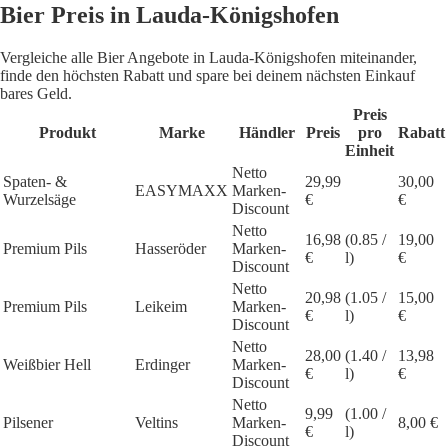
Bier Preis in Lauda-Königshofen
Vergleiche alle Bier Angebote in Lauda-Königshofen miteinander,
finde den höchsten Rabatt und spare bei deinem nächsten Einkauf
bares Geld.
Preis
Produkt
Marke
Händler
Preis
pro
Rabatt
Einheit
Netto
Spaten- &
29,99
30,00
EASYMAXX
Marken-
Wurzelsäge
€
€
Discount
Netto
16,98
(0.85 /
19,00
Premium Pils
Hasseröder
Marken-
€
l)
€
Discount
Netto
20,98
(1.05 /
15,00
Premium Pils
Leikeim
Marken-
€
l)
€
Discount
Netto
28,00
(1.40 /
13,98
Weißbier Hell
Erdinger
Marken-
€
l)
€
Discount
Netto
9,99
(1.00 /
Pilsener
Veltins
Marken-
8,00 €
€
l)
Discount