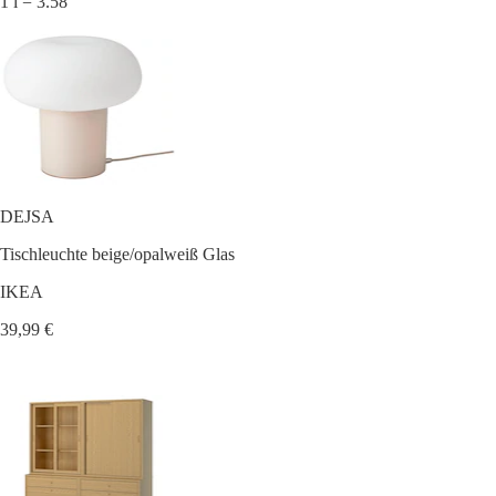
1 l = 3.58
DEJSA
Tischleuchte beige/opalweiß Glas
IKEA
39,99 €