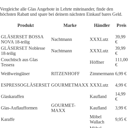
Vergleiche alle Glas Angebote in Lehrte miteinander, finde den
höchsten Rabatt und spare bei deinem nächsten Einkauf bares Geld.
Produkt
Marke
Händler
Preis
GLÄSERSET BOSSA
39,99
Nachtmann
XXXLutz
NOVA 18-teilig
€
GLÄSERSET Noblesse
39,99
Nachtmann
XXXLutz
18-teilig
€
Couchtisch aus Glas
111,00
Höffner
Tessera
€
Weißweingläser
RITZENHOFF
Zimmermann
6,99 €
ESPRESSOGLÄSERSET
GOURMETMAXX
XXXLutz
4,99 €
14,99
Glaskaraffen
Kaufland
€
GOURMET-
Glas-Auflaufformen
Kaufland
3,99 €
MAXX
Möbel
Karaffe
9,95 €
Wallach