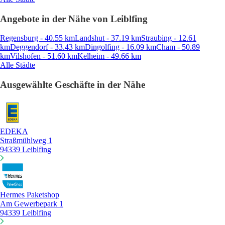
Angebote in der Nähe von Leiblfing
Regensburg - 40.55 km
Landshut - 37.19 km
Straubing - 12.61
km
Deggendorf - 33.43 km
Dingolfing - 16.09 km
Cham - 50.89
km
Vilshofen - 51.60 km
Kelheim - 49.66 km
Alle Städte
Ausgewählte Geschäfte in der Nähe
EDEKA
Straßmühlweg 1
94339 Leiblfing
Hermes Paketshop
Am Gewerbepark 1
94339 Leiblfing