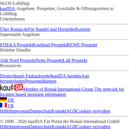
94339 Leiblfing
kaufDA
Angebote, Prospekte, Geschäfte & Öffnungszeiten in
Leiblfing
Unternehmen
Über Bonial.de
Für Handel und Hersteller
Karriere
Supermarkt Angebote
EDEKA Prospekt
Kaufland Prospekt
REWE Prospekt
Beliebte Händler
Aldi Nord Prospekt
Netto Prospekt
Lidl Prospekt
Ressourcen
Deutschlands Einkaufszettel
kaufDA Insights
App
herunterladen
Pressemeldungen
Member of Bonial International Group
The network for
location based shopping information
DE
FR
Hilfe
Impressum
Datenschutz
Kontakt
AGB
Cookies verwalten
© 2008 - 2026 kaufDA Ein Portal der Bonial International GmbH
Hilfe
Impressum
Datenschutz
Kontakt
AGB
Cookies verwalten