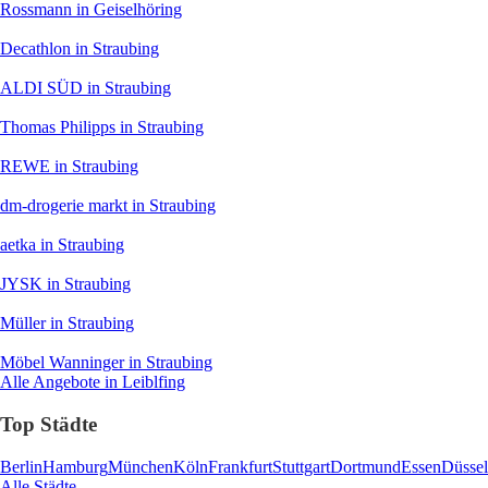
Rossmann
in Geiselhöring
Decathlon
in Straubing
ALDI SÜD
in Straubing
Thomas Philipps
in Straubing
REWE
in Straubing
dm-drogerie markt
in Straubing
aetka
in Straubing
JYSK
in Straubing
Müller
in Straubing
Möbel Wanninger
in Straubing
Alle Angebote in Leiblfing
Top Städte
Berlin
Hamburg
München
Köln
Frankfurt
Stuttgart
Dortmund
Essen
Düssel
Alle Städte