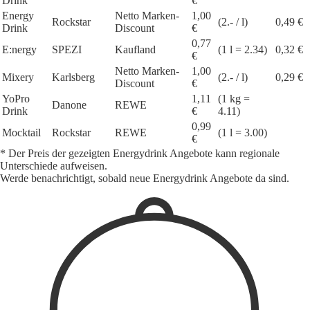
Drink
€
Energy
Netto Marken-
1,00
Rockstar
(2.- / l)
0,49 €
Drink
Discount
€
0,77
E:nergy
SPEZI
Kaufland
(1 l = 2.34)
0,32 €
€
Netto Marken-
1,00
Mixery
Karlsberg
(2.- / l)
0,29 €
Discount
€
YoPro
1,11
(1 kg =
Danone
REWE
Drink
€
4.11)
0,99
Mocktail
Rockstar
REWE
(1 l = 3.00)
€
* Der Preis der gezeigten Energydrink Angebote kann regionale
Unterschiede aufweisen.
Werde benachrichtigt, sobald neue Energydrink Angebote da sind.
1