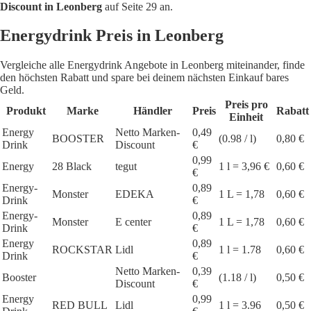
Discount in Leonberg
auf Seite 29 an.
Energydrink Preis in Leonberg
Vergleiche alle Energydrink Angebote in Leonberg miteinander, finde
den höchsten Rabatt und spare bei deinem nächsten Einkauf bares
Geld.
Preis pro
Produkt
Marke
Händler
Preis
Rabatt
Einheit
Energy
Netto Marken-
0,49
BOOSTER
(0.98 / l)
0,80 €
Drink
Discount
€
0,99
Energy
28 Black
tegut
1 l = 3,96 €
0,60 €
€
Energy-
0,89
Monster
EDEKA
1 L = 1,78
0,60 €
Drink
€
Energy-
0,89
Monster
E center
1 L = 1,78
0,60 €
Drink
€
Energy
0,89
ROCKSTAR
Lidl
1 l = 1.78
0,60 €
Drink
€
Netto Marken-
0,39
Booster
(1.18 / l)
0,50 €
Discount
€
Energy
0,99
RED BULL
Lidl
1 l = 3.96
0,50 €