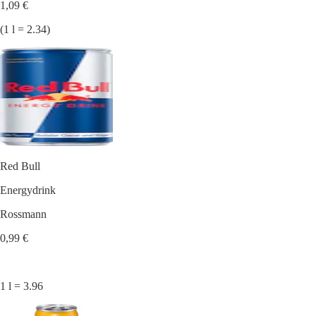
1,09 €
(1 l = 2.34)
Red Bull
Energydrink
Rossmann
0,99 €
1 l = 3.96