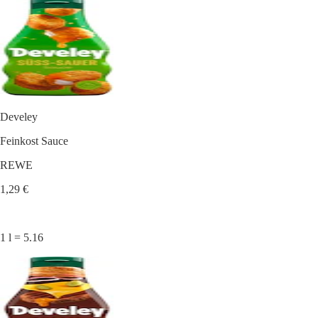
Develey
Feinkost Sauce
REWE
1,29 €
1 l = 5.16