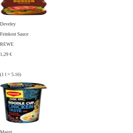
Develey
Feinkost Sauce
REWE
1,29 €
(1 l = 5.16)
Maggi