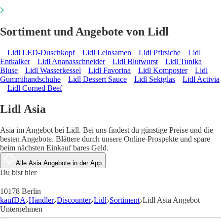
Sortiment und Angebote von Lidl
Lidl LED-Duschkopf
Lidl Leinsamen
Lidl Pfirsiche
Lidl
Entkalker
Lidl Ananasschneider
Lidl Blutwurst
Lidl Tunika
Bluse
Lidl Wasserkessel
Lidl Favorina
Lidl Komposter
Lidl
Gummihandschuhe
Lidl Dessert Sauce
Lidl Sektglas
Lidl Activia
Lidl Corned Beef
Lidl Asia
Asia im Angebot bei Lidl. Bei uns findest du günstige Preise und die
besten Angebote. Blättere durch unsere Online-Prospekte und spare
beim nächsten Einkauf bares Geld.
Alle Asia Angebote in der App
Du bist hier
10178 Berlin
kaufDA
Händler
Discounter
Lidl
Sortiment
Lidl Asia Angebot
Unternehmen