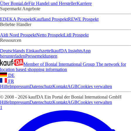
Über Bonial.de
Für Handel und Hersteller
Karriere
Supermarkt Angebote
EDEKA Prospekt
Kaufland Prospekt
REWE Prospekt
Beliebte Händler
Aldi Nord Prospekt
Netto Prospekt
Lidl Prospekt
Ressourcen
Deutschlands Einkaufszettel
kaufDA Insights
App
herunterladen
Pressemeldungen
Member of Bonial International Group
The network for
location based shopping information
DE
FR
Hilfe
Impressum
Datenschutz
Kontakt
AGB
Cookies verwalten
© 2008 - 2026 kaufDA Ein Portal der Bonial International GmbH
Hilfe
Impressum
Datenschutz
Kontakt
AGB
Cookies verwalten
1