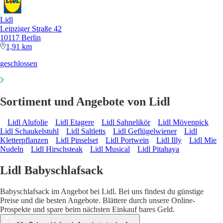
Lidl
Leipziger Straße 42
10117 Berlin
1,91 km
geschlossen
Sortiment und Angebote von Lidl
Lidl Alufolie
Lidl Etagere
Lidl Sahnelikör
Lidl Mövenpick
Lidl Schaukelstuhl
Lidl Saltletts
Lidl Geflügelwiener
Lidl
Kletterpflanzen
Lidl Pinselset
Lidl Portwein
Lidl Illy
Lidl Mie
Nudeln
Lidl Hirschsteak
Lidl Musical
Lidl Pitahaya
Lidl Babyschlafsack
Babyschlafsack im Angebot bei Lidl. Bei uns findest du günstige
Preise und die besten Angebote. Blättere durch unsere Online-
Prospekte und spare beim nächsten Einkauf bares Geld.