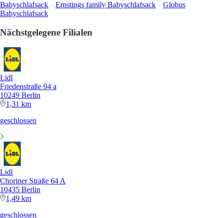
Babyschlafsack
Ernstings family Babyschlafsack
Globus
Babyschlafsack
Nächstgelegene Filialen
Lidl
Friedenstraße 94 a
10249 Berlin
1,31 km
geschlossen
Lidl
Choriner Straße 64 A
10435 Berlin
1,49 km
geschlossen