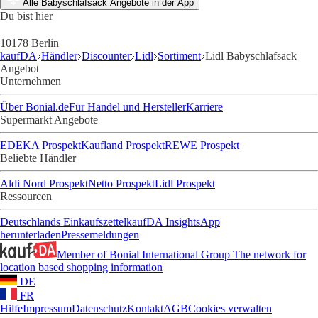
Alle Babyschlafsack Angebote in der App
Du bist hier
10178 Berlin
kaufDA
Händler
Discounter
Lidl
Sortiment
Lidl Babyschlafsack
Angebot
Unternehmen
Über Bonial.de
Für Handel und Hersteller
Karriere
Supermarkt Angebote
EDEKA Prospekt
Kaufland Prospekt
REWE Prospekt
Beliebte Händler
Aldi Nord Prospekt
Netto Prospekt
Lidl Prospekt
Ressourcen
Deutschlands Einkaufszettel
kaufDA Insights
App
herunterladen
Pressemeldungen
Member of Bonial International Group
The network for
location based shopping information
DE
FR
Hilfe
Impressum
Datenschutz
Kontakt
AGB
Cookies verwalten