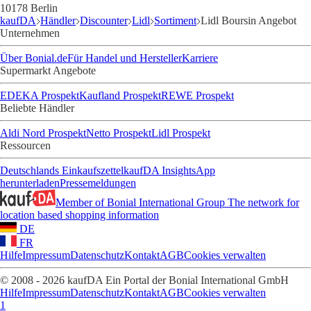
10178 Berlin
kaufDA
Händler
Discounter
Lidl
Sortiment
Lidl Boursin Angebot
Unternehmen
Über Bonial.de
Für Handel und Hersteller
Karriere
Supermarkt Angebote
EDEKA Prospekt
Kaufland Prospekt
REWE Prospekt
Beliebte Händler
Aldi Nord Prospekt
Netto Prospekt
Lidl Prospekt
Ressourcen
Deutschlands Einkaufszettel
kaufDA Insights
App
herunterladen
Pressemeldungen
Member of Bonial International Group
The network for
location based shopping information
DE
FR
Hilfe
Impressum
Datenschutz
Kontakt
AGB
Cookies verwalten
© 2008 - 2026 kaufDA Ein Portal der Bonial International GmbH
Hilfe
Impressum
Datenschutz
Kontakt
AGB
Cookies verwalten
1