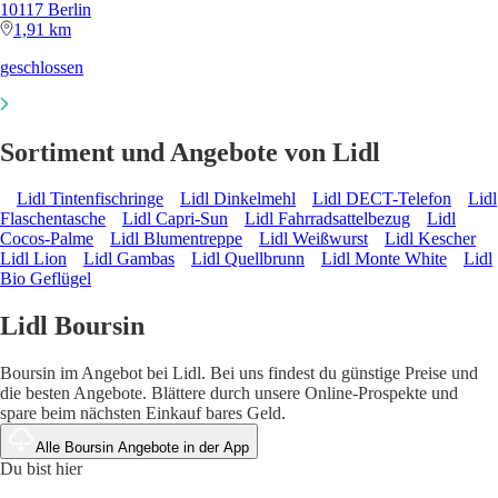
10117 Berlin
1,91 km
geschlossen
Sortiment und Angebote von Lidl
Lidl Tintenfischringe
Lidl Dinkelmehl
Lidl DECT-Telefon
Lidl
Flaschentasche
Lidl Capri-Sun
Lidl Fahrradsattelbezug
Lidl
Cocos-Palme
Lidl Blumentreppe
Lidl Weißwurst
Lidl Kescher
Lidl Lion
Lidl Gambas
Lidl Quellbrunn
Lidl Monte White
Lidl
Bio Geflügel
Lidl Boursin
Boursin im Angebot bei Lidl. Bei uns findest du günstige Preise und
die besten Angebote. Blättere durch unsere Online-Prospekte und
spare beim nächsten Einkauf bares Geld.
Alle Boursin Angebote in der App
Du bist hier