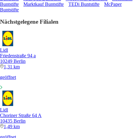
Buntstifte
Marktkauf Buntstifte
TEDi Buntstifte
McPaper
Buntstifte
Nächstgelegene Filialen
Lidl
Friedenstraße 94 a
10249 Berlin
1,31 km
geöffnet
Lidl
Choriner Straße 64 A
10435 Berlin
1,49 km
geöffnet