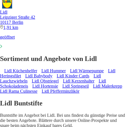
Lidl
Leipziger Straße 42
10117 Berlin
1,91 km
geöffnet
Sortiment und Angebote von Lidl
Lidl Küchenhelfer
Lidl Hummer
Lidl Wärmepumpe
Lidl
Heringsfilet
Lidl Babybody
Lidl Kinder Cards
Lidl
Lauchzwiebeln
Lidl Obstriegel
Lidl Kerzenhalter
Lidl
Schokoladeneis
Lidl Hortensie
Lidl Springseil
Lidl Malerkrepp
Lidl Rama Culinesse
Lidl Pfefferminzlikör
Lidl Buntstifte
Buntstifte im Angebot bei Lidl. Bei uns findest du günstige Preise und
die besten Angebote. Blättere durch unsere Online-Prospekte und
spare beim nächsten Einkauf bares Geld.