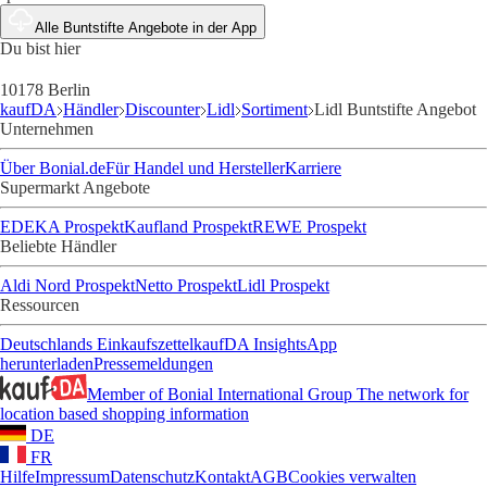
Alle Buntstifte Angebote in der App
Du bist hier
10178 Berlin
kaufDA
Händler
Discounter
Lidl
Sortiment
Lidl Buntstifte Angebot
Unternehmen
Über Bonial.de
Für Handel und Hersteller
Karriere
Supermarkt Angebote
EDEKA Prospekt
Kaufland Prospekt
REWE Prospekt
Beliebte Händler
Aldi Nord Prospekt
Netto Prospekt
Lidl Prospekt
Ressourcen
Deutschlands Einkaufszettel
kaufDA Insights
App
herunterladen
Pressemeldungen
Member of Bonial International Group
The network for
location based shopping information
DE
FR
Hilfe
Impressum
Datenschutz
Kontakt
AGB
Cookies verwalten