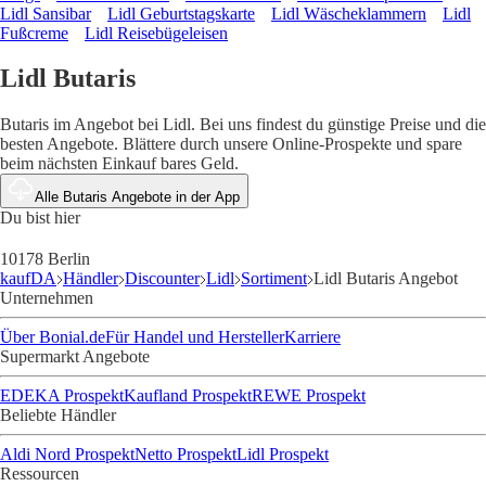
Lidl Sansibar
Lidl Geburtstagskarte
Lidl Wäscheklammern
Lidl
Fußcreme
Lidl Reisebügeleisen
Lidl Butaris
Butaris im Angebot bei Lidl. Bei uns findest du günstige Preise und die
besten Angebote. Blättere durch unsere Online-Prospekte und spare
beim nächsten Einkauf bares Geld.
Alle Butaris Angebote in der App
Du bist hier
10178 Berlin
kaufDA
Händler
Discounter
Lidl
Sortiment
Lidl Butaris Angebot
Unternehmen
Über Bonial.de
Für Handel und Hersteller
Karriere
Supermarkt Angebote
EDEKA Prospekt
Kaufland Prospekt
REWE Prospekt
Beliebte Händler
Aldi Nord Prospekt
Netto Prospekt
Lidl Prospekt
Ressourcen