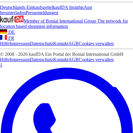
Deutschlands Einkaufszettel
kaufDA Insights
App
herunterladen
Pressemeldungen
Member of Bonial International Group
The network for
location based shopping information
DE
FR
Hilfe
Impressum
Datenschutz
Kontakt
AGB
Cookies verwalten
© 2008 - 2026 kaufDA Ein Portal der Bonial International GmbH
Hilfe
Impressum
Datenschutz
Kontakt
AGB
Cookies verwalten
1