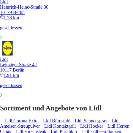
Lidl
Heinrich-Heine-Straße 30
10179 Berlin
1,78 km
geschlossen
Lidl
Leipziger Straße 42
10117 Berlin
1,91 km
geschlossen
Sortiment und Angebote von Lidl
Lidl Corona Extra
Lidl Bürostuhl
Lidl Schneespray
Lidl
Ameisen-Streupulver
Lidl Kontaktgrill
Lidl Hocker
Lidl Herren
Clogs
Lidl Hirschsteak
Lidl Puschkin
Lidl Erdbeerpflanzen