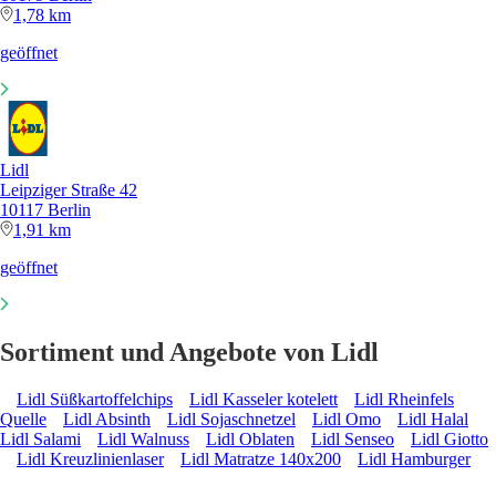
1,78 km
geöffnet
Lidl
Leipziger Straße 42
10117 Berlin
1,91 km
geöffnet
Sortiment und Angebote von Lidl
Lidl Süßkartoffelchips
Lidl Kasseler kotelett
Lidl Rheinfels
Quelle
Lidl Absinth
Lidl Sojaschnetzel
Lidl Omo
Lidl Halal
Lidl Salami
Lidl Walnuss
Lidl Oblaten
Lidl Senseo
Lidl Giotto
Lidl Kreuzlinienlaser
Lidl Matratze 140x200
Lidl Hamburger