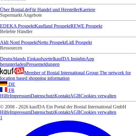
Über Bonial.de
Für Handel und Hersteller
Karriere
Supermarkt Angebote
EDEKA Prospekt
Kaufland Prospekt
REWE Prospekt
Beliebte Händler
Aldi Nord Prospekt
Netto Prospekt
Lidl Prospekt
Ressourcen
Deutschlands Einkaufszettel
kaufDA Insights
App
herunterladen
Pressemeldungen
Member of Bonial International Group
The network for
location based shopping information
DE
FR
Hilfe
Impressum
Datenschutz
Kontakt
AGB
Cookies verwalten
© 2008 - 2026 kaufDA Ein Portal der Bonial International GmbH
Hilfe
Impressum
Datenschutz
Kontakt
AGB
Cookies verwalten
1