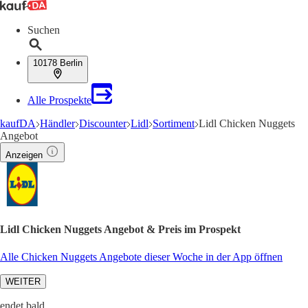
Suchen
10178 Berlin
Alle Prospekte
kaufDA
Händler
Discounter
Lidl
Sortiment
Lidl Chicken Nuggets
Angebot
Anzeigen
Lidl Chicken Nuggets Angebot & Preis im Prospekt
Alle Chicken Nuggets Angebote dieser Woche in der App öffnen
WEITER
endet bald