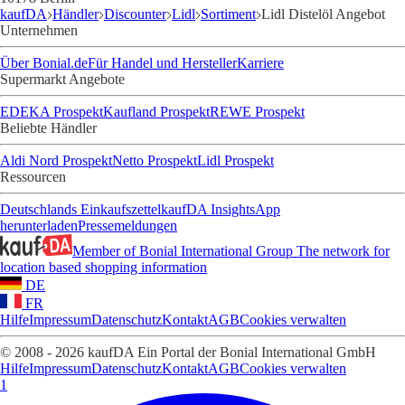
kaufDA
Händler
Discounter
Lidl
Sortiment
Lidl Distelöl Angebot
Unternehmen
Über Bonial.de
Für Handel und Hersteller
Karriere
Supermarkt Angebote
EDEKA Prospekt
Kaufland Prospekt
REWE Prospekt
Beliebte Händler
Aldi Nord Prospekt
Netto Prospekt
Lidl Prospekt
Ressourcen
Deutschlands Einkaufszettel
kaufDA Insights
App
herunterladen
Pressemeldungen
Member of Bonial International Group
The network for
location based shopping information
DE
FR
Hilfe
Impressum
Datenschutz
Kontakt
AGB
Cookies verwalten
© 2008 - 2026 kaufDA Ein Portal der Bonial International GmbH
Hilfe
Impressum
Datenschutz
Kontakt
AGB
Cookies verwalten
1