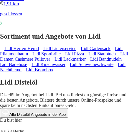
1,91 km
geschlossen
Sortiment und Angebote von Lidl
Lidl Herren Hemd
Lidl Lieferservice
Lidl Gartensack
Lidl
Pflaumenbaum
Lidl Sportbrille
Lidl Pizza
Lidl Staubtuch
Lidl
Damen Cashmere Pullover
Lidl Lackmarker
Lidl Bandnudeln
Lidl Badehose
Lidl Kirschwasser
Lidl Schweineschwarte
Lidl
Nachthemd
Lidl Boombox
Lidl Distelöl
Distelöl im Angebot bei Lidl. Bei uns findest du günstige Preise und
die besten Angebote. Blättere durch unsere Online-Prospekte und
spare beim nächsten Einkauf bares Geld.
Alle Distelöl Angebote in der App
Du bist hier
10178 Berlin