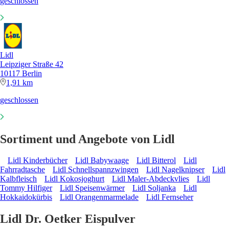
geschlossen
Lidl
Leipziger Straße 42
10117 Berlin
1,91 km
geschlossen
Sortiment und Angebote von Lidl
Lidl Kinderbücher
Lidl Babywaage
Lidl Bitterol
Lidl
Fahrradtasche
Lidl Schnellspannzwingen
Lidl Nagelknipser
Lidl
Kalbfleisch
Lidl Kokosjoghurt
Lidl Maler-Abdeckvlies
Lidl
Tommy Hilfiger
Lidl Speisenwärmer
Lidl Soljanka
Lidl
Hokkaidokürbis
Lidl Orangenmarmelade
Lidl Fernseher
Lidl Dr. Oetker Eispulver