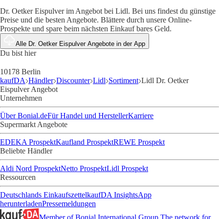
Dr. Oetker Eispulver im Angebot bei Lidl. Bei uns findest du günstige
Preise und die besten Angebote. Blättere durch unsere Online-
Prospekte und spare beim nächsten Einkauf bares Geld.
Alle Dr. Oetker Eispulver Angebote in der App
Du bist hier
10178 Berlin
kaufDA
Händler
Discounter
Lidl
Sortiment
Lidl Dr. Oetker
Eispulver Angebot
Unternehmen
Über Bonial.de
Für Handel und Hersteller
Karriere
Supermarkt Angebote
EDEKA Prospekt
Kaufland Prospekt
REWE Prospekt
Beliebte Händler
Aldi Nord Prospekt
Netto Prospekt
Lidl Prospekt
Ressourcen
Deutschlands Einkaufszettel
kaufDA Insights
App
herunterladen
Pressemeldungen
Member of Bonial International Group
The network for