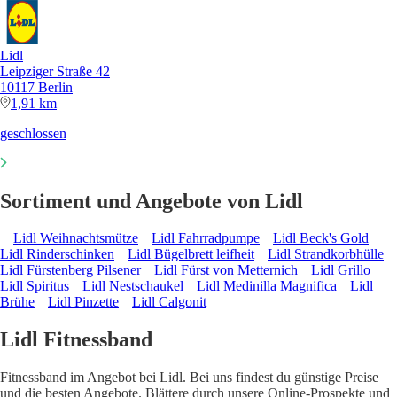
Lidl
Leipziger Straße 42
10117 Berlin
1,91 km
geschlossen
Sortiment und Angebote von Lidl
Lidl Weihnachtsmütze
Lidl Fahrradpumpe
Lidl Beck's Gold
Lidl Rinderschinken
Lidl Bügelbrett leifheit
Lidl Strandkorbhülle
Lidl Fürstenberg Pilsener
Lidl Fürst von Metternich
Lidl Grillo
Lidl Spiritus
Lidl Nestschaukel
Lidl Medinilla Magnifica
Lidl
Brühe
Lidl Pinzette
Lidl Calgonit
Lidl Fitnessband
Fitnessband im Angebot bei Lidl. Bei uns findest du günstige Preise
und die besten Angebote. Blättere durch unsere Online-Prospekte und