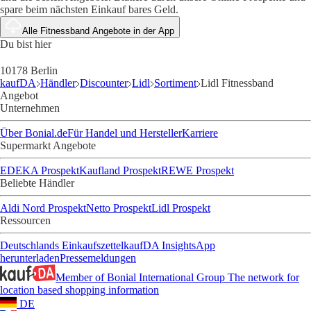
spare beim nächsten Einkauf bares Geld.
Alle Fitnessband Angebote in der App
Du bist hier
10178 Berlin
kaufDA
Händler
Discounter
Lidl
Sortiment
Lidl Fitnessband
Angebot
Unternehmen
Über Bonial.de
Für Handel und Hersteller
Karriere
Supermarkt Angebote
EDEKA Prospekt
Kaufland Prospekt
REWE Prospekt
Beliebte Händler
Aldi Nord Prospekt
Netto Prospekt
Lidl Prospekt
Ressourcen
Deutschlands Einkaufszettel
kaufDA Insights
App
herunterladen
Pressemeldungen
Member of Bonial International Group
The network for
location based shopping information
DE