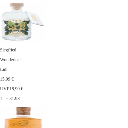
Siegfried
Wonderleaf
Lidl
15,99 €
UVP
18,90 €
1 l = 31.98