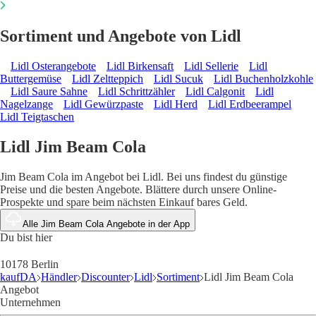
Sortiment und Angebote von Lidl
Lidl Osterangebote
Lidl Birkensaft
Lidl Sellerie
Lidl
Buttergemüse
Lidl Zeltteppich
Lidl Sucuk
Lidl Buchenholzkohle
Lidl Saure Sahne
Lidl Schrittzähler
Lidl Calgonit
Lidl
Nagelzange
Lidl Gewürzpaste
Lidl Herd
Lidl Erdbeerampel
Lidl Teigtaschen
Lidl Jim Beam Cola
Jim Beam Cola im Angebot bei Lidl. Bei uns findest du günstige
Preise und die besten Angebote. Blättere durch unsere Online-
Prospekte und spare beim nächsten Einkauf bares Geld.
Alle Jim Beam Cola Angebote in der App
Du bist hier
10178 Berlin
kaufDA
Händler
Discounter
Lidl
Sortiment
Lidl Jim Beam Cola
Angebot
Unternehmen