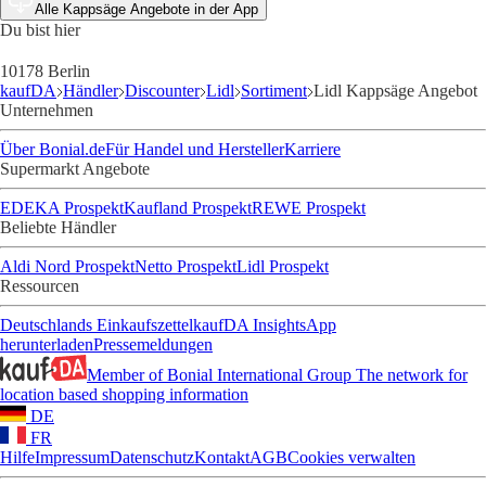
Alle Kappsäge Angebote in der App
Du bist hier
10178 Berlin
kaufDA
Händler
Discounter
Lidl
Sortiment
Lidl Kappsäge Angebot
Unternehmen
Über Bonial.de
Für Handel und Hersteller
Karriere
Supermarkt Angebote
EDEKA Prospekt
Kaufland Prospekt
REWE Prospekt
Beliebte Händler
Aldi Nord Prospekt
Netto Prospekt
Lidl Prospekt
Ressourcen
Deutschlands Einkaufszettel
kaufDA Insights
App
herunterladen
Pressemeldungen
Member of Bonial International Group
The network for
location based shopping information
DE
FR
Hilfe
Impressum
Datenschutz
Kontakt
AGB
Cookies verwalten