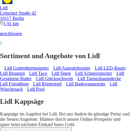
Lidl
Leipziger Straße 42
10117 Berlin
1,91 km
geschlossen
Sortiment und Angebote von Lidl
Lidl Gartenthermometer
Lidl Autositzbezüge
Lidl LED-Baum
Lidl Brunnen
Lidl Taco
Lidl Smeg
Lidl Schneerutscher
Lidl
Gesalzene Butter
Lidl Glücksschwein
Lidl Tannenbaumdecke
Lidl Fotoalbum
Lidl Römertopf
Lidl Badewannensitz
Lidl
Wäschesack
Lidl Pool
Lidl Kappsäge
Kappsäge im Angebot bei Lidl. Bei uns findest du günstige Preise und
die besten Angebote. Blättere durch unsere Online-Prospekte und
spare beim nächsten Einkauf bares Geld.