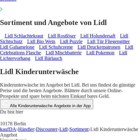
Sortiment und Angebote von Lidl
Lidl Schlachtekraut
Lidl Rostlöser
Lidl Holundersaft
Lidl
Sichtschutz
Lidl Bio Wein
Lidl Puzzle
Lidl Tür Fliegengitter
Lidl Galiamelone
Lidl Schuhcreme
Lidl Druckerpatronen
Lidl
Celebrations Flasche
Lidl Mischbatterie
Lidl Pokemon
Lidl
Lichtervorhang
Lidl Bärlauch
Lidl Kinderunterwäsche
Kinderunterwäsche im Angebot bei Lidl. Bei uns findest du günstige
Preise und die besten Angebote. Blättere durch unsere Online-
Prospekte und spare beim nächsten Einkauf bares Geld.
Alle Kinderunterwäsche Angebote in der App
Du bist hier
10178 Berlin
kaufDA
Händler
Discounter
Lidl
Sortiment
Lidl Kinderunterwäsche
Angebot