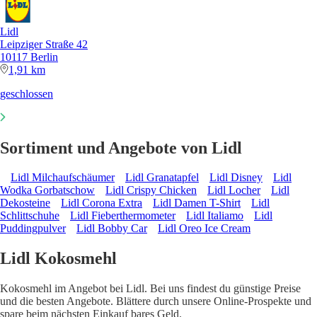
Lidl
Leipziger Straße 42
10117 Berlin
1,91 km
geschlossen
Sortiment und Angebote von Lidl
Lidl Milchaufschäumer
Lidl Granatapfel
Lidl Disney
Lidl
Wodka Gorbatschow
Lidl Crispy Chicken
Lidl Locher
Lidl
Dekosteine
Lidl Corona Extra
Lidl Damen T-Shirt
Lidl
Schlittschuhe
Lidl Fieberthermometer
Lidl Italiamo
Lidl
Puddingpulver
Lidl Bobby Car
Lidl Oreo Ice Cream
Lidl Kokosmehl
Kokosmehl im Angebot bei Lidl. Bei uns findest du günstige Preise
und die besten Angebote. Blättere durch unsere Online-Prospekte und
spare beim nächsten Einkauf bares Geld.