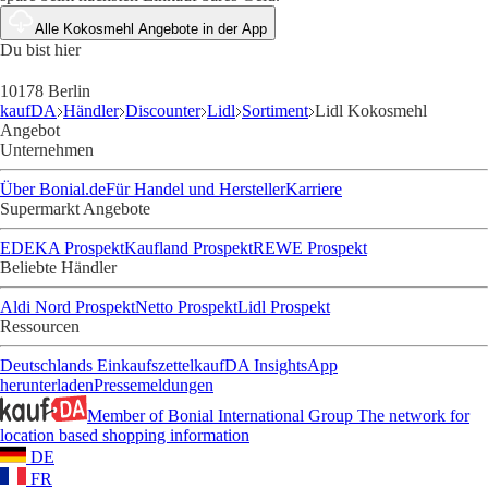
Alle Kokosmehl Angebote in der App
Du bist hier
10178 Berlin
kaufDA
Händler
Discounter
Lidl
Sortiment
Lidl Kokosmehl
Angebot
Unternehmen
Über Bonial.de
Für Handel und Hersteller
Karriere
Supermarkt Angebote
EDEKA Prospekt
Kaufland Prospekt
REWE Prospekt
Beliebte Händler
Aldi Nord Prospekt
Netto Prospekt
Lidl Prospekt
Ressourcen
Deutschlands Einkaufszettel
kaufDA Insights
App
herunterladen
Pressemeldungen
Member of Bonial International Group
The network for
location based shopping information
DE
FR