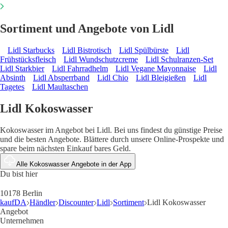
Sortiment und Angebote von Lidl
Lidl Starbucks
Lidl Bistrotisch
Lidl Spülbürste
Lidl
Frühstücksfleisch
Lidl Wundschutzcreme
Lidl Schulranzen-Set
Lidl Starkbier
Lidl Fahrradhelm
Lidl Vegane Mayonnaise
Lidl
Absinth
Lidl Absperrband
Lidl Chio
Lidl Bleigießen
Lidl
Tagetes
Lidl Maultaschen
Lidl Kokoswasser
Kokoswasser im Angebot bei Lidl. Bei uns findest du günstige Preise
und die besten Angebote. Blättere durch unsere Online-Prospekte und
spare beim nächsten Einkauf bares Geld.
Alle Kokoswasser Angebote in der App
Du bist hier
10178 Berlin
kaufDA
Händler
Discounter
Lidl
Sortiment
Lidl Kokoswasser
Angebot
Unternehmen