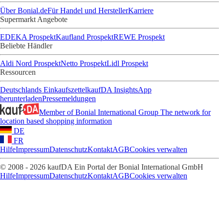
Über Bonial.de
Für Handel und Hersteller
Karriere
Supermarkt Angebote
EDEKA Prospekt
Kaufland Prospekt
REWE Prospekt
Beliebte Händler
Aldi Nord Prospekt
Netto Prospekt
Lidl Prospekt
Ressourcen
Deutschlands Einkaufszettel
kaufDA Insights
App
herunterladen
Pressemeldungen
Member of Bonial International Group
The network for
location based shopping information
DE
FR
Hilfe
Impressum
Datenschutz
Kontakt
AGB
Cookies verwalten
© 2008 - 2026 kaufDA Ein Portal der Bonial International GmbH
Hilfe
Impressum
Datenschutz
Kontakt
AGB
Cookies verwalten